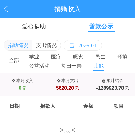
捐赠收入
爱心捐助
善款公示
捐助情况
支出情况
2026-01
学业
医疗
赈灾
民生
环境
全部
公益活动
每日一善
其他
本月收入
本月支出
累计结余
0
5620.20
-1289923.78
元
元
元
日期
捐款人
金额
项目
>﹏<