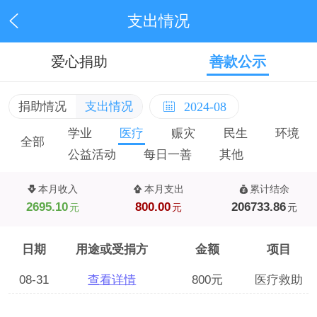
支出情况
爱心捐助
善款公示
捐助情况
支出情况
2024-08
学业
医疗
赈灾
民生
环境
全部
公益活动
每日一善
其他
本月收入
本月支出
累计结余
2695.10
800.00
206733.86
元
元
元
日期
用途或受捐方
金额
项目
08-31
查看详情
800元
医疗救助