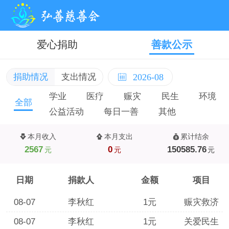
爱心捐助
善款公示
捐助情况
支出情况
2026-08
学业
医疗
赈灾
民生
环境
全部
公益活动
每日一善
其他
本月收入
本月支出
累计结余
2567
0
150585.76
元
元
元
日期
捐款人
金额
项目
08-07
李秋红
1元
赈灾救济
08-07
李秋红
1元
关爱民生