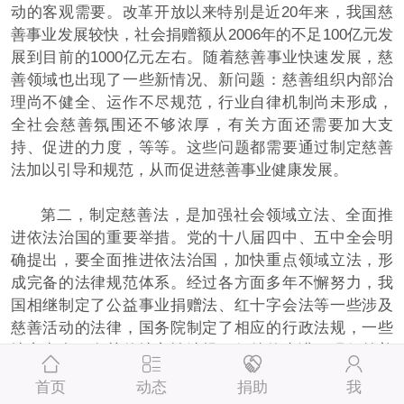
动的客观需要。改革开放以来特别是近20年来，我国慈
善事业发展较快，社会捐赠额从2006年的不足100亿元发
展到目前的1000亿元左右。随着慈善事业快速发展，慈
善领域也出现了一些新情况、新问题：慈善组织内部治
理尚不健全、运作不尽规范，行业自律机制尚未形成，
全社会慈善氛围还不够浓厚，有关方面还需要加大支
持、促进的力度，等等。这些问题都需要通过制定慈善
法加以引导和规范，从而促进慈善事业健康发展。
第二，制定慈善法，是加强社会领域立法、全面推
进依法治国的重要举措。党的十八届四中、五中全会明
确提出，要全面推进依法治国，加快重点领域立法，形
成完备的法律规范体系。经过各方面多年不懈努力，我
国相继制定了公益事业捐赠法、红十字会法等一些涉及
慈善活动的法律，国务院制定了相应的行政法规，一些
地方出台了有关的地方性法规。但总的来讲，现行慈善
法律制度建设还相对滞后，缺乏整体性和系统性，与慈
首页
动态
捐助
我
善事业蓬勃发展的新形势不相适应。2008年以来，共有